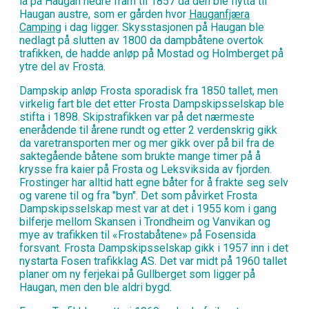
lå på Haugan nedre fram til 1857 da den ble flytta til
Haugan austre, som er gården hvor
Hauganfjæra
Camping
i dag ligger. Skysstasjonen på Haugan ble
nedlagt på slutten av 1800 da dampbåtene overtok
trafikken, de hadde anløp på Mostad og Holmberget på
ytre del av Frosta.
Dampskip anløp Frosta sporadisk fra 1850 tallet, men
virkelig fart ble det etter Frosta Dampskipsselskap ble
stifta i 1898. Skipstrafikken var på det nærmeste
enerådende til årene rundt og etter 2 verdenskrig gikk
da varetransporten mer og mer gikk over på bil fra de
saktegående båtene som brukte mange timer på å
krysse fra kaier på Frosta og Leksviksida av fjorden.
Frostinger har alltid hatt egne båter for å frakte seg selv
og varene til og fra "byn". Det som påvirket Frosta
Dampskipsselskap mest var at det i 1955 kom i gang
bilferje mellom Skansen i Trondheim og Vanvikan og
mye av trafikken til «Frostabåtene» på Fosensida
forsvant. Frosta Dampskipsselskap gikk i 1957 inn i det
nystarta Fosen trafikklag AS. Det var midt på 1960 tallet
planer om ny ferjekai på Gullberget som ligger på
Haugan, men den ble aldri bygd.