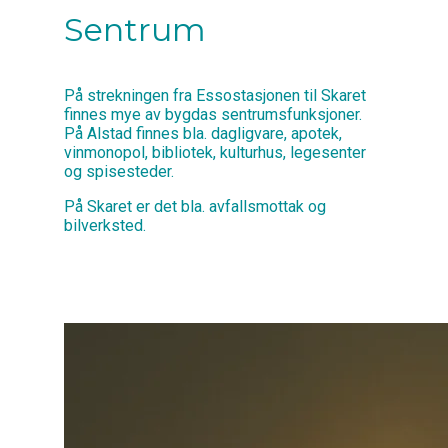
Sentrum
På strekningen fra Essostasjonen til Skaret
finnes mye av bygdas sentrumsfunksjoner.
På Alstad finnes bla. dagligvare, apotek,
vinmonopol, bibliotek, kulturhus, legesenter
og spisesteder.
På Skaret er det bla. avfallsmottak og
bilverksted.