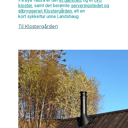
På øya Tautra er det
et gammelt
og et
nytt
kloster
, samt det berømte
serveringstedet og
ølbryggeriet Klostergården
, alt en
kort sykkeltur unna Landshaug.
Til Klostergården